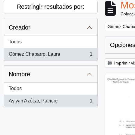
Mos
Restringir resultados por:
Colecc
Remove filter:
Creador
Gómez Chapar
Todos
Opciones
Gómez Chaparro, Laura
1
, 1 resultados
Imprimir vi
Nombre
Todos
Aylwin Azócar, Patricio
1
, 1 resultados