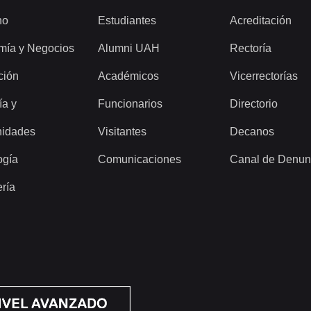
ho
Estudiantes
Acreditación
mía y Negocios
Alumni UAH
Rectoría
ción
Académicos
Vicerrectorías
ía y
Funcionarios
Directorio
idades
Visitantes
Decanos
ogía
Comunicaciones
Canal de Denun
ería