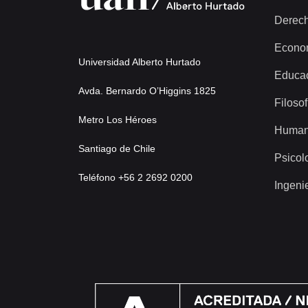
Derec
Econo
Universidad Alberto Hurtado
Educa
Avda. Bernardo O’Higgins 1825
Filosof
Metro Los Héroes
Human
Santiago de Chile
Psicol
Teléfono +56 2 2692 0200
Ingeni