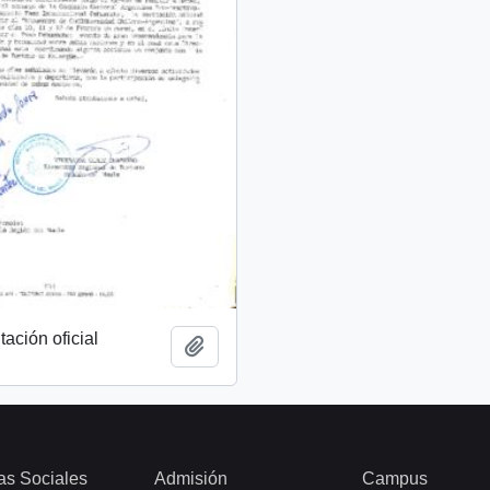
tación oficial
Añadir al portapapeles
as Sociales
Admisión
Campus