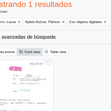
trando 1 resultados
iones
Remove filter:
Remove filter:
ro, Laura
Aylwin Azócar, Patricio
Con objetos digitales
 avanzadas de búsqueda
sta previa
Card view
Table view