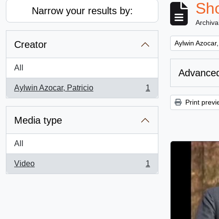
Sho
Narrow your results by:
Archiva
Remove filter:
Creator
Aylwin Azocar,
All
Advanced
Aylwin Azocar, Patricio
1
, 1 results
Print previ
Media type
All
Video
1
, 1 results