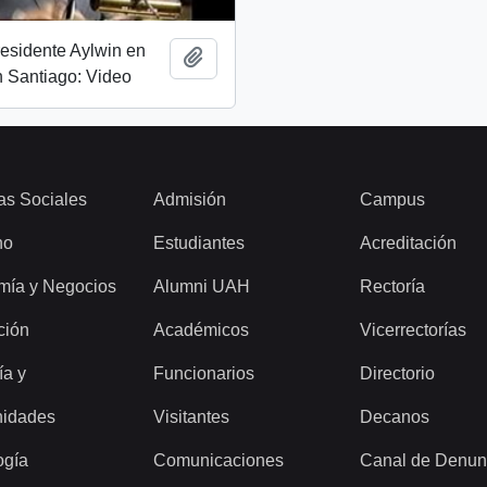
esidente Aylwin en
Add to clipboard
 Santiago: Video
as Sociales
Admisión
Campus
ho
Estudiantes
Acreditación
mía y Negocios
Alumni UAH
Rectoría
ción
Académicos
Vicerrectorías
ía y
Funcionarios
Directorio
idades
Visitantes
Decanos
ogía
Comunicaciones
Canal de Denun