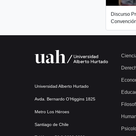
Discurso Pr
Convención
Cienci
Derec
Econo
Universidad Alberto Hurtado
Educa
Avda. Bernardo O’Higgins 1825
Filosof
Metro Los Héroes
Human
Santiago de Chile
Psicol