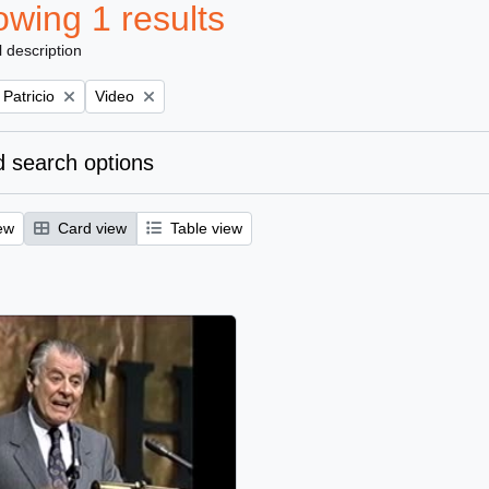
wing 1 results
l description
Remove filter:
 Patricio
Video
 search options
ew
Card view
Table view