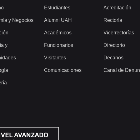
ho
Estudiantes
Acreditación
mía y Negocios
Alumni UAH
Rectoría
ción
Académicos
Vicerrectorías
ía y
Funcionarios
Directorio
idades
Visitantes
Decanos
ogía
Comunicaciones
Canal de Denun
ería