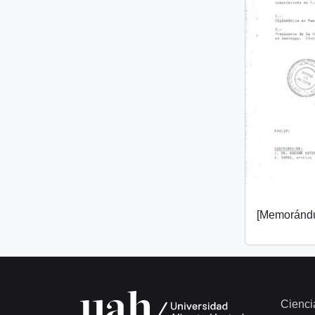
[Memorándu
Cienci