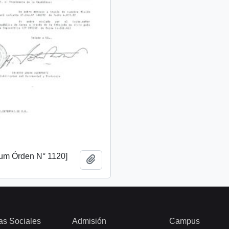
m Órden N° 1120]
Añadir al portapapeles
as Sociales
Admisión
Campus