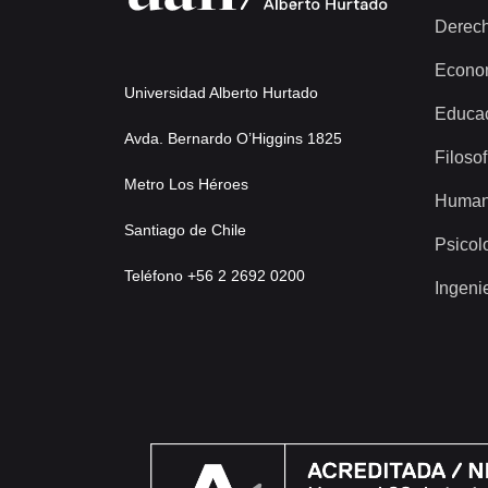
Derec
Econo
Universidad Alberto Hurtado
Educa
Avda. Bernardo O’Higgins 1825
Filosof
Metro Los Héroes
Human
Santiago de Chile
Psicol
Teléfono +56 2 2692 0200
Ingeni