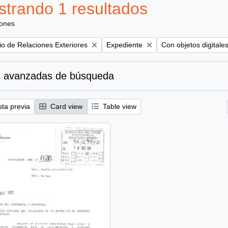
trando 1 resultados
iones
Remove filter:
Remove filter:
rio de Relaciones Exteriores
Expediente
Con objetos digitale
 avanzadas de búsqueda
sta previa
Card view
Table view