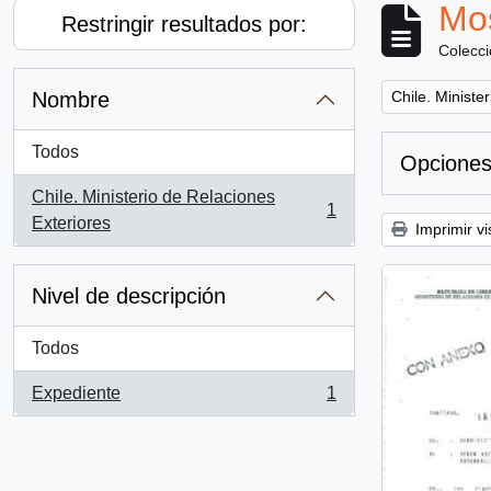
Mos
Restringir resultados por:
Colecc
Remove filter:
Nombre
Chile. Ministe
Todos
Opciones
Chile. Ministerio de Relaciones
1
, 1 resultados
Exteriores
Imprimir vi
Nivel de descripción
Todos
Expediente
1
, 1 resultados