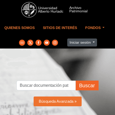
Skip to main content
QUIENES SOMOS
SITIOS DE INTERÉS
FONDOS
Iniciar sesión
Buscar
Búsqueda Avanzada »