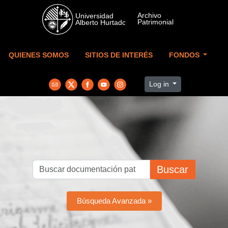
Skip to main content
QUIENES SOMOS
SITIOS DE INTERÉS
FONDOS
Log in
Buscar
Búsqueda Avanzada »