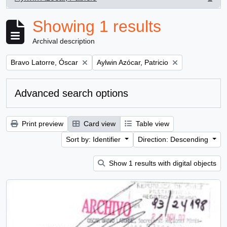
, 1 results
Showing 1 results
Archival description
Remove filter:
Remove filter:
Bravo Latorre, Óscar
Aylwin Azócar, Patricio
Advanced search options
Print preview
Card view
Table view
Sort by: Identifier
Direction: Descending
Show 1 results with digital objects