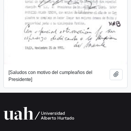
[Saludos con motivo del cumpleaños del
Add t
Presidente]