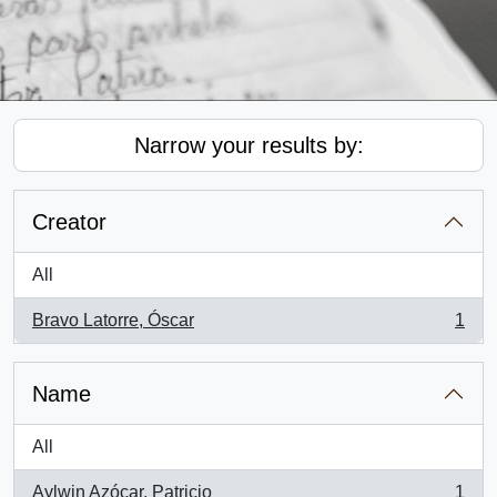
Narrow your results by:
Creator
All
Bravo Latorre, Óscar
1
, 1 results
Name
All
Aylwin Azócar, Patricio
1