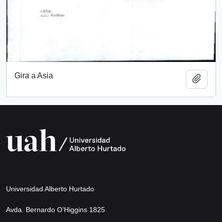
Gira a Asia
Añadi
Universidad Alberto Hurtado
Avda. Bernardo O’Higgins 1825