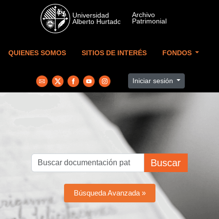
Skip to main content
QUIENES SOMOS
SITIOS DE INTERÉS
FONDOS
Iniciar sesión
Buscar
Búsqueda Avanzada »