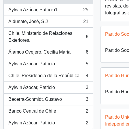
revistas, d
Aylwin Azócar, Patricio1
25
, 25 resultados
fotografías
Aldunate, José, S.J
21
, 21 resultados
Chile. Ministerio de Relaciones
Partido Soc
6
, 6 resultados
Exteriores.
Partido Soc
Álamos Ovejero, Cecilia María
6
, 6 resultados
Aylwin Azocar, Patricio
5
, 5 resultados
Chile. Presidencia de la República
4
Partido Hu
, 4 resultados
Aylwin Azocar, Patricio
3
, 3 resultados
Partido Hu
Becerra-Schmidt, Gustavo
3
, 3 resultados
Banco Central de Chile
2
, 2 resultados
Partido Un
Aylwin Azócar, Patricio
2
Independie
, 2 resultados