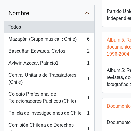
Partido Un
Nombre
Independie
Todos
Mazapán (Grupo musical : Chile)
6
Álbum 5: Re
, 6 resultados
documentos 
Bascuñan Edwards, Carlos
2
1996-2004
, 2 resultados
Aylwin Azócar, Patricio1
1
, 1 resultados
Álbum 5: Re
Central Unitaria de Trabajadores
revistas, d
1
, 1 resultados
(Chile)
fotografías
Colegio Profesional de
1
, 1 resultados
Relacionadores Públicos (Chile)
Documento
Policía de Investigaciones de Chile
1
, 1 resultados
Documento
Comisión Chilena de Derechos
1