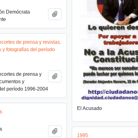
ión Demócrata
Añadir al portapapeles
nte
cortes de prensa y revistas,
y fotografías del período
cortes de prensa y
Añadir al portapapeles
ocumentos y
 del período 1996-2004
El Acusado
s
s
Añadir al portapapeles
1995