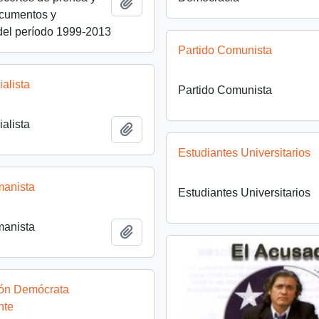
Añadir al portapapeles
ocumentos y
 del período 1999-2013
Partido Comunista
ialista
Partido Comunista
ialista
Añadir al portapapeles
Estudiantes Universitarios
manista
Estudiantes Universitarios
manista
Añadir al portapapeles
ión Demócrata
nte