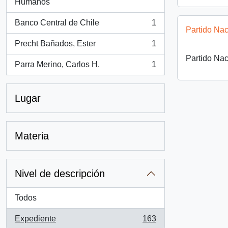
, 1 resultados
Humanos
Banco Central de Chile
1
, 1 resultados
Partido Nac
Precht Bañados, Ester
1
, 1 resultados
Partido Nac
Parra Merino, Carlos H.
1
, 1 resultados
Lugar
Materia
Nivel de descripción
Todos
Expediente
163
, 163 resultados