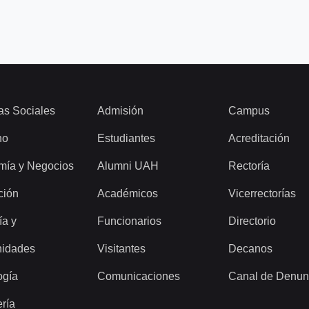
as Sociales
Admisión
Campus
ho
Estudiantes
Acreditación
mía y Negocios
Alumni UAH
Rectoría
ción
Académicos
Vicerrectorías
ía y
Funcionarios
Directorio
idades
Visitantes
Decanos
ogía
Comunicaciones
Canal de Denun
ería