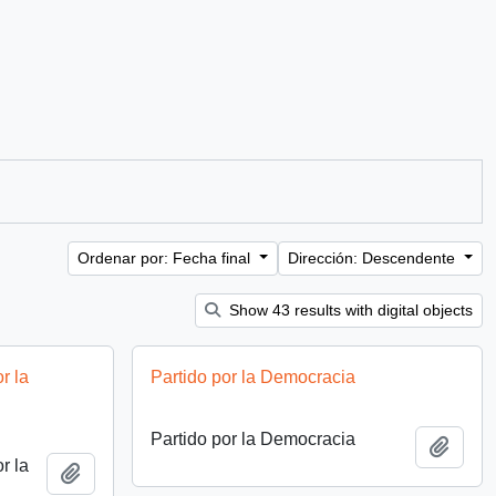
Ordenar por: Fecha final
Dirección: Descendente
Show 43 results with digital objects
r la
Partido por la Democracia
Partido por la Democracia
Añadi
r la
Añadir al portapapeles