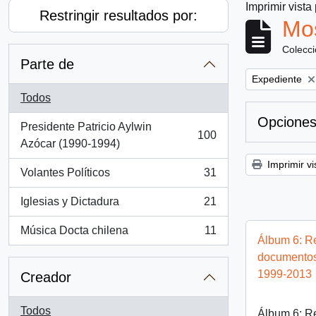
Imprimir vista
Restringir resultados por:
Mos
Colecc
Parte de
Remove filter:
Expediente
Todos
Opciones
Presidente Patricio Aylwin
100
, 100 resultados
Azócar (1990-1994)
Imprimir vi
Volantes Políticos
31
, 31 resultados
Iglesias y Dictadura
21
, 21 resultados
Música Docta chilena
11
, 11 resultados
Álbum 6: Re
documentos 
1999-2013
Creador
Todos
Álbum 6: Re