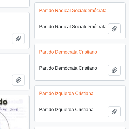
Partido Radical Socialdemócrata
Partido Radical Socialdemócrata
Añadi
Añadir al portapapeles
Partido Demócrata Cristiano
Partido Demócrata Cristiano
Añadi
Añadir al portapapeles
Partido Izquierda Cristiana
Partido Izquierda Cristiana
Añadi