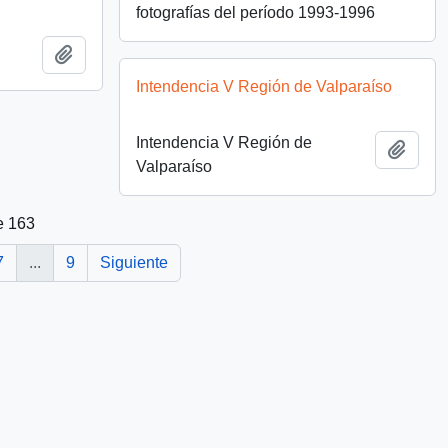
fotografías del período 1993-1996
Añadir al portapapeles
Intendencia V Región de Valparaíso
Intendencia V Región de
Añadi
Valparaíso
e 163
7
...
9
Siguiente