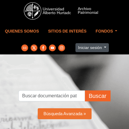
Skip to main content
QUIENES SOMOS
SITIOS DE INTERÉS
FONDOS
Iniciar sesión
Buscar
Búsqueda Avanzada »