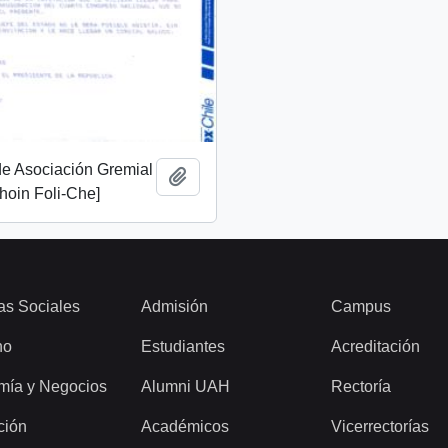
 de Asociación Gremial
Añadir al portapapeles
oin Foli-Che]
as Sociales
Admisión
Campus
ho
Estudiantes
Acreditación
mía y Negocios
Alumni UAH
Rectoría
ción
Académicos
Vicerrectorías