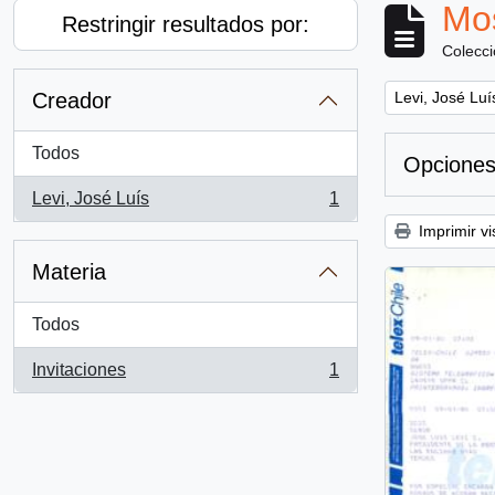
Mos
Restringir resultados por:
Colecc
Remove filter:
Creador
Levi, José Luí
Todos
Opciones
Levi, José Luís
1
, 1 resultados
Imprimir vi
Materia
Todos
Invitaciones
1
, 1 resultados