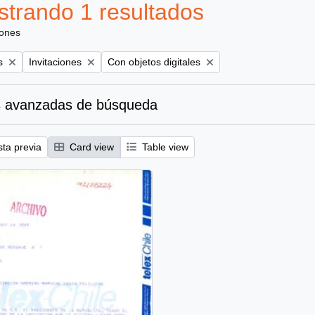
trando 1 resultados
iones
Remove filter:
Remove filter:
s
Invitaciones
Con objetos digitales
 avanzadas de búsqueda
sta previa
Card view
Table view