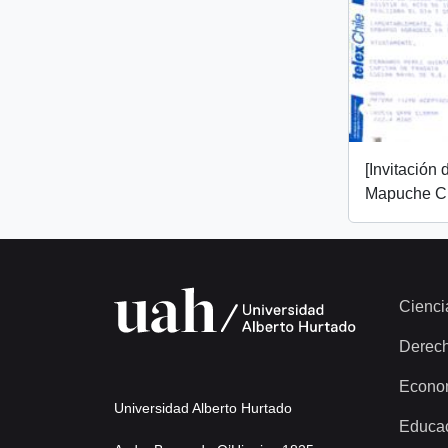
[Invitación
Mapuche Ch
Cienci
Derec
Econo
Universidad Alberto Hurtado
Educa