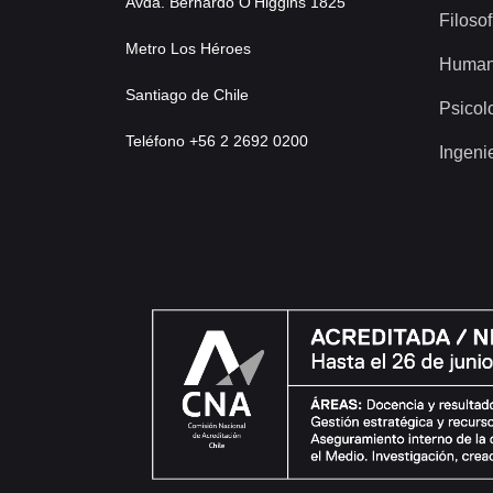
Avda. Bernardo O’Higgins 1825
Filosof
Metro Los Héroes
Human
Santiago de Chile
Psicol
Teléfono +56 2 2692 0200
Ingeni