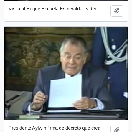
Visita al Buque Escuela Esmeralda : video
Add t
Presidente Aylwin firma de decreto que crea
Add t