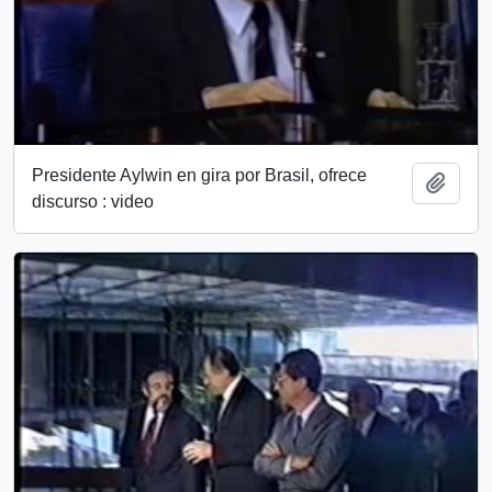
Presidente Aylwin en gira por Brasil, ofrece
Add t
discurso : video