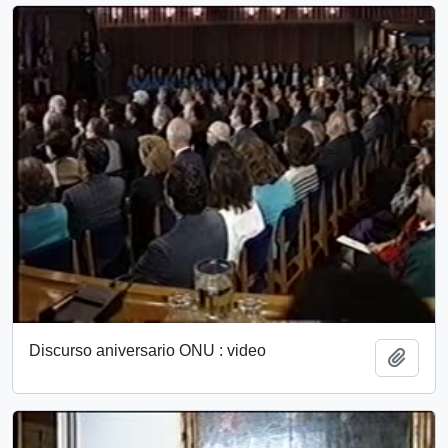
Discurso aniversario ONU : video
Add t