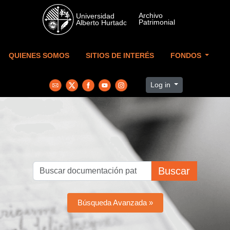
Skip to main content
QUIENES SOMOS
SITIOS DE INTERÉS
FONDOS
Log in
Buscar
Búsqueda Avanzada »