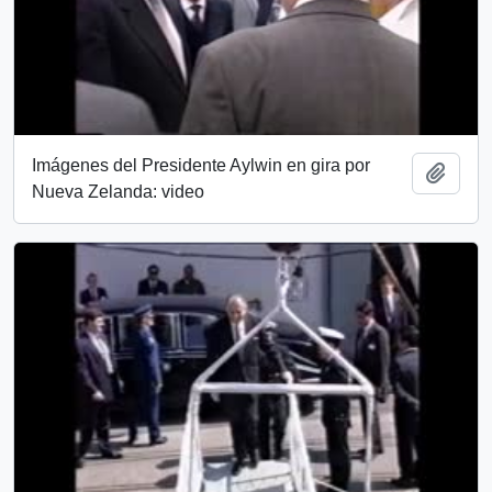
Imágenes del Presidente Aylwin en gira por
Add t
Nueva Zelanda: video