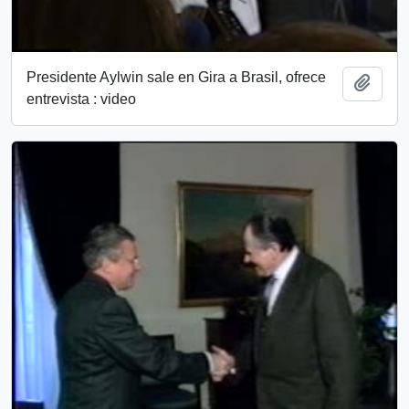
Presidente Aylwin sale en Gira a Brasil, ofrece
Add t
entrevista : video