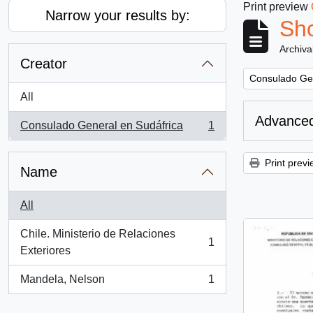
Print preview
Narrow your results by:
Sho
Archiva
Creator
Remove filter:
Consulado Gen
All
Advanced
Consulado General en Sudáfrica
1
, 1 results
Print previ
Name
All
Chile. Ministerio de Relaciones
1
, 1 results
Exteriores
Mandela, Nelson
1
, 1 results