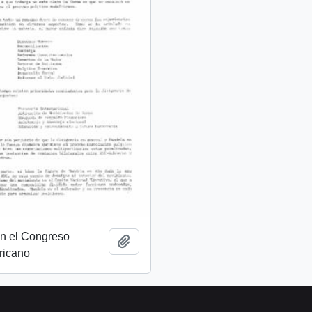
on el Congreso
Add to clipboard
ricano