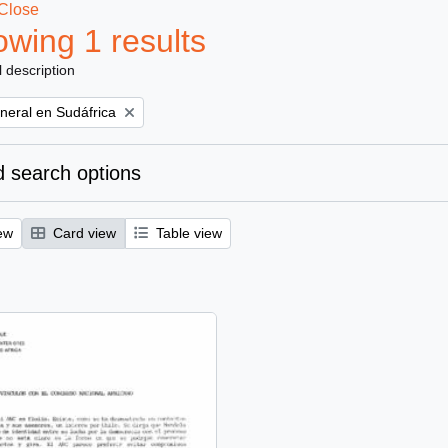
Close
wing 1 results
l description
eral en Sudáfrica
 search options
ew
Card view
Table view