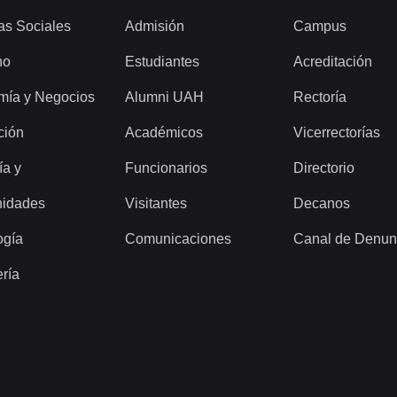
as Sociales
Admisión
Campus
ho
Estudiantes
Acreditación
mía y Negocios
Alumni UAH
Rectoría
ción
Académicos
Vicerrectorías
ía y
Funcionarios
Directorio
idades
Visitantes
Decanos
ogía
Comunicaciones
Canal de Denun
ería