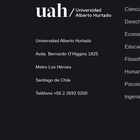
Cienci
Derec
Econo
Universidad Alberto Hurtado
Educa
Avda. Bernardo O’Higgins 1825
Filosof
Metro Los Héroes
Human
Santiago de Chile
Psicol
Teléfono +56 2 2692 0200
Ingeni