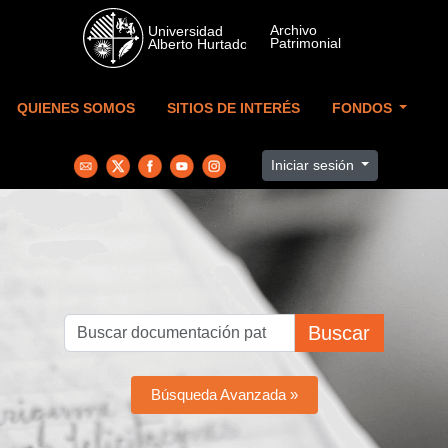
Skip to main content
QUIENES SOMOS
SITIOS DE INTERÉS
FONDOS
Iniciar sesión
Buscar
Búsqueda Avanzada »