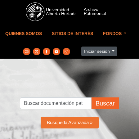
Skip to main content
QUIENES SOMOS
SITIOS DE INTERÉS
FONDOS
Iniciar sesión
Buscar
Búsqueda Avanzada »