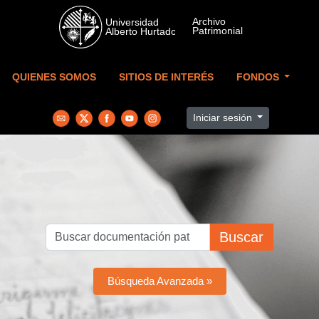
Skip to main content
QUIENES SOMOS
SITIOS DE INTERÉS
FONDOS
Iniciar sesión
Buscar
Búsqueda Avanzada »