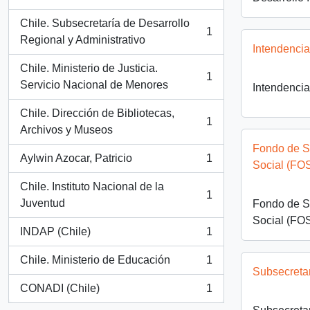
, 1 results
Chile. Subsecretaría de Desarrollo
1
, 1 results
Regional y Administrativo
Intendenci
Chile. Ministerio de Justicia.
1
, 1 results
Servicio Nacional de Menores
Intendenci
Chile. Dirección de Bibliotecas,
1
, 1 results
Archivos y Museos
Fondo de So
Aylwin Azocar, Patricio
1
Social (FO
, 1 results
Chile. Instituto Nacional de la
1
, 1 results
Juventud
Fondo de So
Social (FO
INDAP (Chile)
1
, 1 results
Chile. Ministerio de Educación
1
, 1 results
Subsecreta
CONADI (Chile)
1
, 1 results