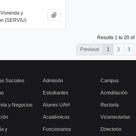
 Vivienda y
Add to clipboard
ón (SERVIU)
Results 1 to 20 of
Previous
1
2
3
as Sociales
Admisión
Campus
ho
Estudiantes
Acreditación
mía y Negocios
Alumni UAH
Rectoría
ción
Académicos
Vicerrectorías
ía y
Funcionarios
Directorio