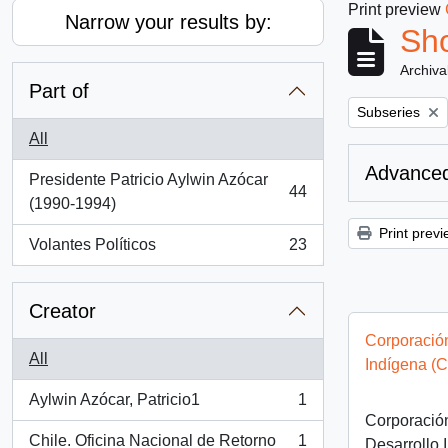
Print preview
Narrow your results by:
Sho
Archiva
Part of
Remove filter:
Subseries
All
Advanced
Presidente Patricio Aylwin Azócar
44
, 44 results
(1990-1994)
Print previ
Volantes Políticos
23
, 23 results
Creator
Corporación
All
Indígena (
Aylwin Azócar, Patricio1
1
, 1 results
Corporació
Chile. Oficina Nacional de Retorno
1
Desarrollo