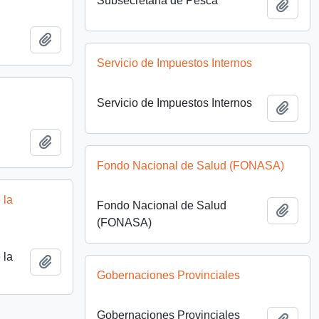
Subsecretaría de Pesca
Add t
Add to clipboard
Servicio de Impuestos Internos
Servicio de Impuestos Internos
Add t
Add to clipboard
Fondo Nacional de Salud (FONASA)
 la
Fondo Nacional de Salud
Add t
(FONASA)
 la
Add to clipboard
Gobernaciones Provinciales
Gobernaciones Provinciales