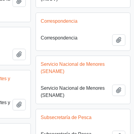
Add to clipboard
Correspondencia
Correspondencia
Add t
Add to clipboard
Servicio Nacional de Menores
(SENAME)
tes y
Servicio Nacional de Menores
Add t
(SENAME)
tes y
Add to clipboard
Subsecretaría de Pesca