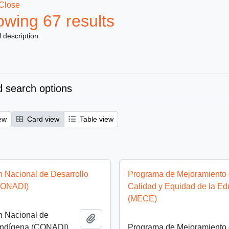
Close
wing 67 results
l description
 search options
ew
Card view
Table view
 Nacional de Desarrollo
Programa de Mejoramiento 
CONADI)
Calidad y Equidad de la E
(MECE)
n Nacional de
Add to clipboard
 Indígena (CONADI)
Programa de Mejoramiento 