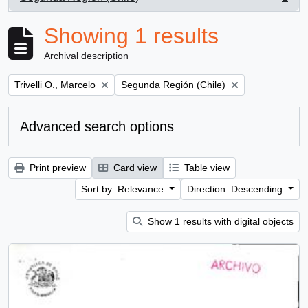
, 1 results
Showing 1 results
Archival description
Remove filter:
Remove filter:
Trivelli O., Marcelo
Segunda Región (Chile)
Advanced search options
Print preview
Card view
Table view
Sort by: Relevance
Direction: Descending
Show 1 results with digital objects