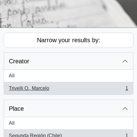
Narrow your results by:
Creator
All
Trivelli O., Marcelo
1
, 1 results
Place
All
Segunda Región (Chile)
1