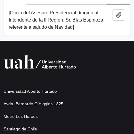
[Oficio del Asesore Presidencial dirigido al
Add t
Intendente de la II Región, Sr. Blas Espinoza,
referente a saludo de Navidad]
Universidad Alberto Hurtado
Avda. Bernardo O’Higgins 1825
Metro Los Héroes
Santiago de Chile