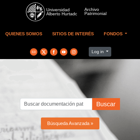
Skip to main content
QUIENES SOMOS
SITIOS DE INTERÉS
FONDOS
Log in
Buscar
Búsqueda Avanzada »