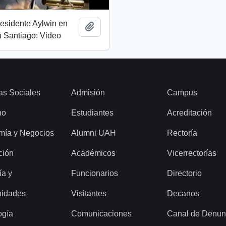
esidente Aylwin en
Add to clipboard
 Santiago: Video
as Sociales
Admisión
Campus
ho
Estudiantes
Acreditación
mía y Negocios
Alumni UAH
Rectoría
ción
Académicos
Vicerrectorías
ía y
Funcionarios
Directorio
idades
Visitantes
Decanos
ogía
Comunicaciones
Canal de Denun