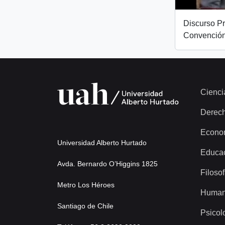
Discurso Pr
Convención
Cienci
Derec
Econo
Universidad Alberto Hurtado
Educa
Avda. Bernardo O’Higgins 1825
Filosof
Metro Los Héroes
Human
Santiago de Chile
Psicol