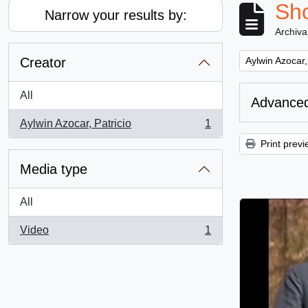
Sho
Narrow your results by:
Archiva
Remove filter:
Creator
Aylwin Azocar,
All
Advanced
Aylwin Azocar, Patricio
1
, 1 results
Print previ
Media type
All
Video
1
, 1 results