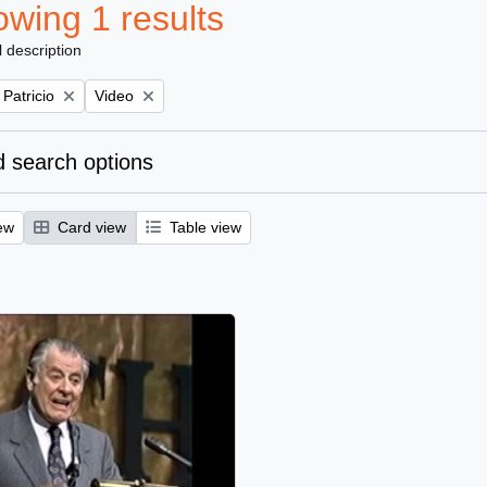
wing 1 results
l description
Remove filter:
 Patricio
Video
 search options
ew
Card view
Table view