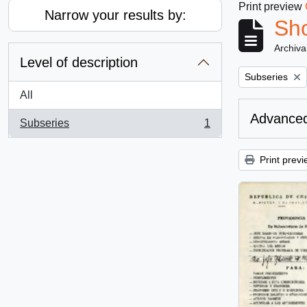
Print preview
Narrow your results by:
Sho
Archiva
Level of description
Remove filter:
Subseries
All
Advanced
Subseries
1
, 1 results
Print previ