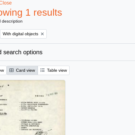
Close
wing 1 results
l description
Remove filter:
With digital objects
 search options
ew
Card view
Table view