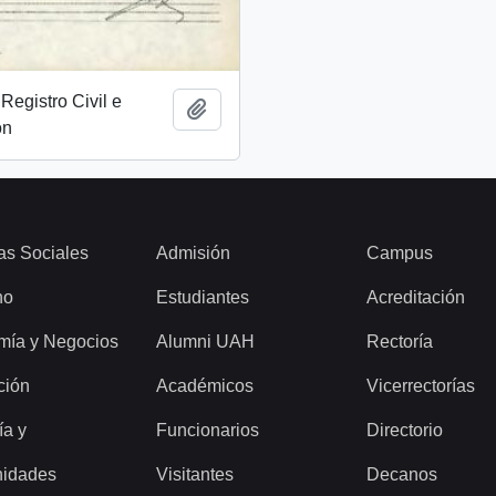
Registro Civil e
Add to clipboard
ón
as Sociales
Admisión
Campus
ho
Estudiantes
Acreditación
mía y Negocios
Alumni UAH
Rectoría
ción
Académicos
Vicerrectorías
ía y
Funcionarios
Directorio
idades
Visitantes
Decanos