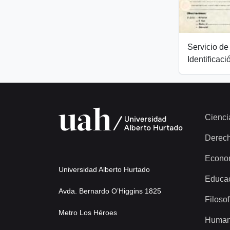
Servicio de 
Identificaci
Cienci
Derec
Econo
Universidad Alberto Hurtado
Educa
Avda. Bernardo O’Higgins 1825
Filosof
Metro Los Héroes
Human