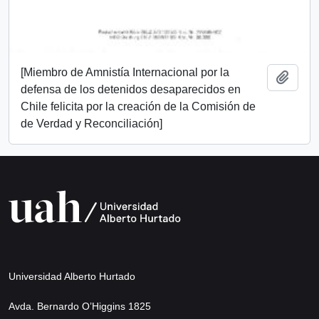
[Miembro de Amnistía Internacional por la
Add t
defensa de los detenidos desaparecidos en
Chile felicita por la creación de la Comisión de
de Verdad y Reconciliación]
Universidad Alberto Hurtado
Avda. Bernardo O’Higgins 1825