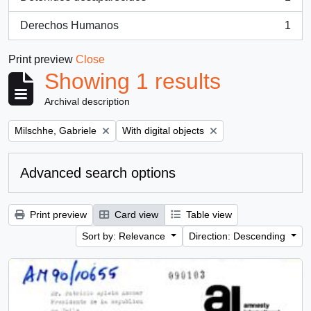
, 1 results
Derechos Humanos
1
, 1 results
Print preview
Close
Showing 1 results
Archival description
Remove filter:
Remove filter:
Milschhe, Gabriele
With digital objects
Advanced search options
Print preview
Card view
Table view
Sort by: Relevance
Direction: Descending