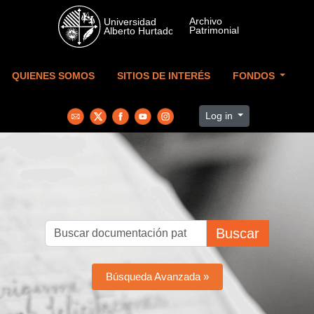
Skip to main content
QUIENES SOMOS
SITIOS DE INTERÉS
FONDOS
Log in
Buscar
Búsqueda Avanzada »