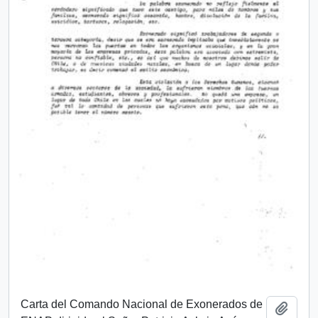
Carta del Comando Nacional de Exonerados de
Add t