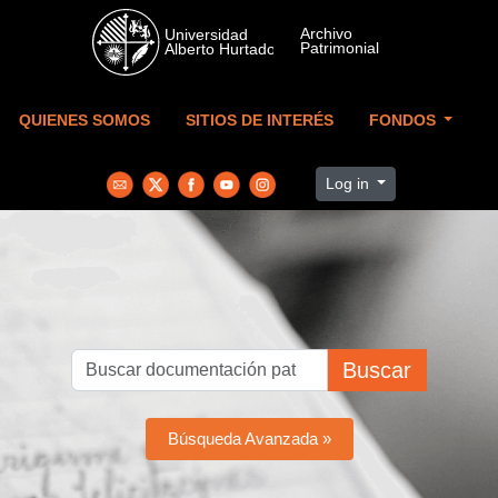
Skip to main content
QUIENES SOMOS
SITIOS DE INTERÉS
FONDOS
Log in
Buscar
Búsqueda Avanzada »