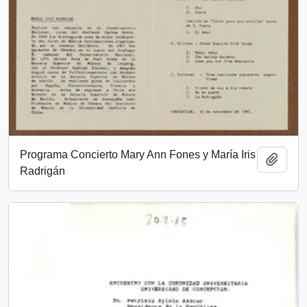
Programa Concierto Mary Ann Fones y María Iris
Add t
Radrigán