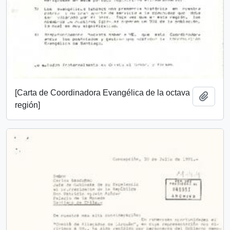
[Carta de Coordinadora Evangélica de la octava
Add t
región]