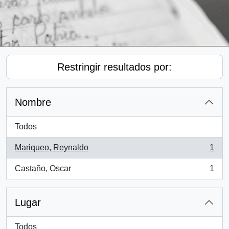
Restringir resultados por:
Nombre
Todos
Mariqueo, Reynaldo
1
, 1 resultados
Castaño, Oscar
1
, 1 resultados
Lugar
Todos