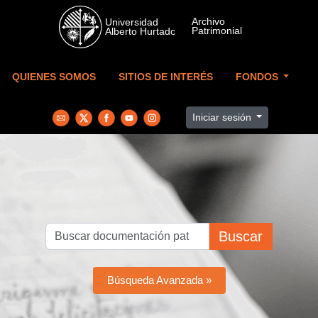
Skip to main content
QUIENES SOMOS
SITIOS DE INTERÉS
FONDOS
Iniciar sesión
Buscar
Búsqueda Avanzada »