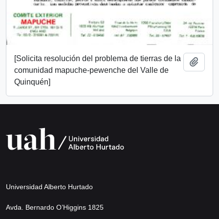
[Solicita resolución del problema de tierras de la
Añadi
comunidad mapuche-pewenche del Valle de
Quinquén]
Universidad Alberto Hurtado
Avda. Bernardo O’Higgins 1825