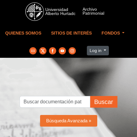
Skip to main content
QUIENES SOMOS
SITIOS DE INTERÉS
FONDOS
Log in
Buscar
Búsqueda Avanzada »