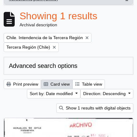
, 1 results
Showing 1 results
Archival description
Remove filter:
Chile. Intendencia de la Tercera Región
Remove filter:
Tercera Región (Chile)
Advanced search options
Print preview
Card view
Table view
Sort by: Date modified
Direction: Descending
Show 1 results with digital objects