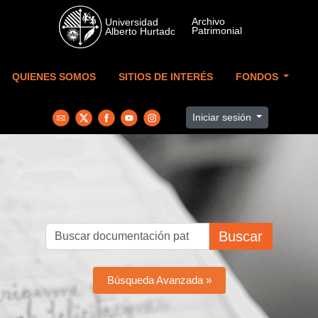
Skip to main content
QUIENES SOMOS
SITIOS DE INTERÉS
FONDOS
Iniciar sesión
Buscar
Búsqueda Avanzada »