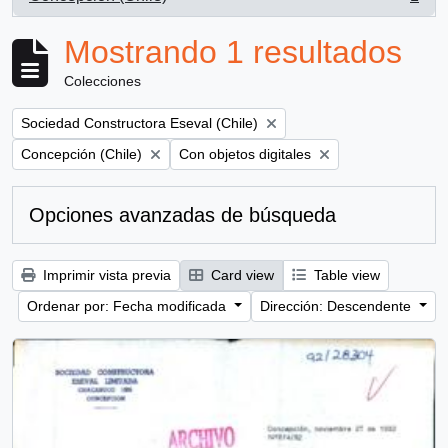
, 1 resultados
Mostrando 1 resultados
Colecciones
Remove filter:
Sociedad Constructora Eseval (Chile)
Remove filter:
Remove filter:
Concepción (Chile)
Con objetos digitales
Opciones avanzadas de búsqueda
Imprimir vista previa
Card view
Table view
Ordenar por: Fecha modificada
Dirección: Descendente