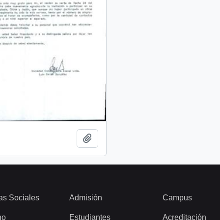
Add to clipboard
as Sociales
Admisión
Campus
ho
Estudiantes
Acreditación