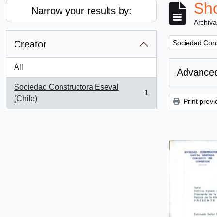
Sho
Narrow your results by:
Archiva
Remove filter:
Creator
Sociedad Cons
All
Advanced
Sociedad Constructora Eseval
1
, 1 results
(Chile)
Print previ