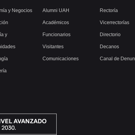
mía y Negocios
Alumni UAH
Rectoría
ción
Académicos
Vicerrectorías
ía y
Funcionarios
Directorio
idades
Visitantes
Decanos
ogía
Comunicaciones
Canal de Denun
ería