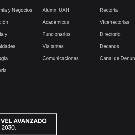
mía y Negocios
Alumni UAH
Rectoría
ción
Académicos
Vicerrectorías
ía y
Funcionarios
Directorio
idades
Visitantes
Decanos
ogía
Comunicaciones
Canal de Denun
ería