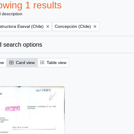
wing 1 results
l description
Remove filter:
tructora Eseval (Chile)
Concepción (Chile)
 search options
ew
Card view
Table view