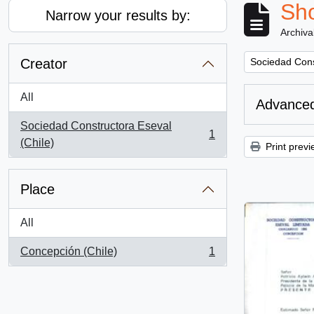
Sho
Narrow your results by:
Archiva
Remove filter:
Creator
Sociedad Cons
All
Advanced
Sociedad Constructora Eseval
1
, 1 results
(Chile)
Print previ
Place
All
Concepción (Chile)
1
, 1 results