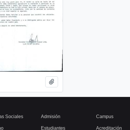
Add to clipboard
as Sociales
Admisión
Campus
ho
Estudiantes
Acreditación