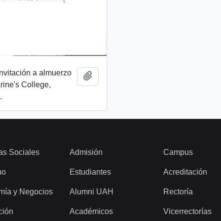
invitación a almuerzo
Añadir al portapapeles
rine's College,
.
as Sociales
Admisión
Campus
ho
Estudiantes
Acreditación
mía y Negocios
Alumni UAH
Rectoría
ción
Académicos
Vicerrectorías