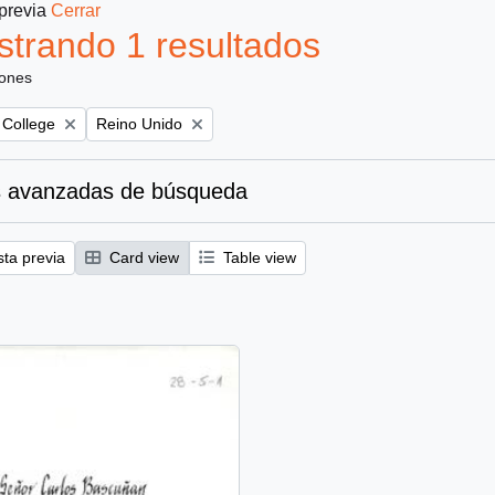
 previa
Cerrar
trando 1 resultados
iones
Remove filter:
 College
Reino Unido
 avanzadas de búsqueda
sta previa
Card view
Table view