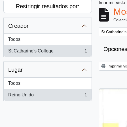
Imprimir vista
Restringir resultados por:
Mos
Colecc
Creador
Remove filter:
St Catharine's
Todos
Opciones
St Catharine's College
1
, 1 resultados
Imprimir vi
Lugar
Todos
Reino Unido
1
, 1 resultados