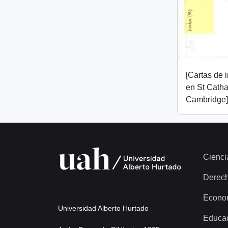
[Cartas de 
en St Catha
Cambridge]
Cienci
Derec
Econo
Universidad Alberto Hurtado
Educa