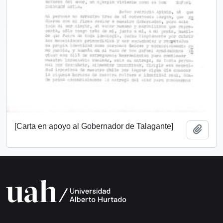
[Carta en apoyo al Gobernador de Talagante]
Add t