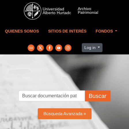
Skip to main content
QUIENES SOMOS
SITIOS DE INTERÉS
FONDOS
Log in
Buscar
Búsqueda Avanzada »