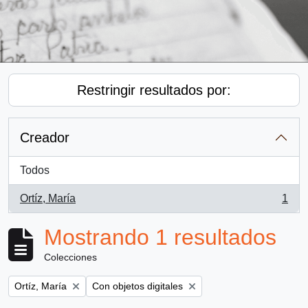
Restringir resultados por:
Creador
Todos
Ortíz, María
1
, 1 resultados
Mostrando 1 resultados
Colecciones
Remove filter:
Remove filter:
Ortíz, María
Con objetos digitales