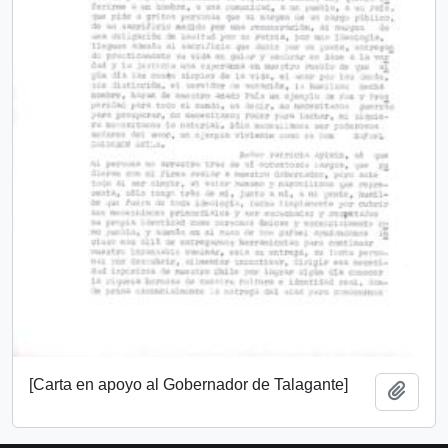
[Carta en apoyo al Gobernador de Talagante]
Añadi