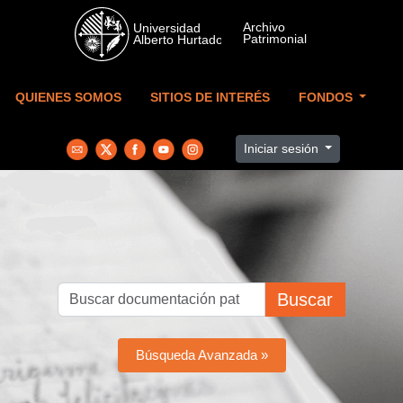
Skip to main content
QUIENES SOMOS
SITIOS DE INTERÉS
FONDOS
Iniciar sesión
Buscar
Búsqueda Avanzada »