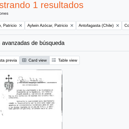
trando 1 resultados
iones
Remove filter:
Remove filter:
Re
, Patricio
Aylwin Azócar, Patricio
Antofagasta (Chile)
Co
 avanzadas de búsqueda
sta previa
Card view
Table view