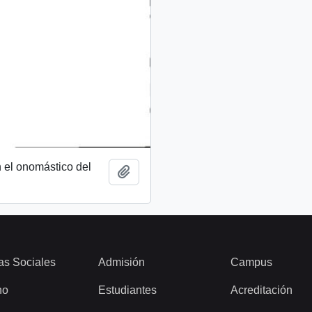
 el onomástico del
Añadir al portapapeles
as Sociales
Admisión
Campus
ho
Estudiantes
Acreditación