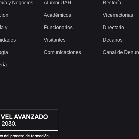
mía y Negocios
Alumni UAH
Rectoría
ción
Académicos
Vicerrectorías
ía y
Funcionarios
Directorio
idades
Visitantes
Decanos
ogía
Comunicaciones
Canal de Denun
ería