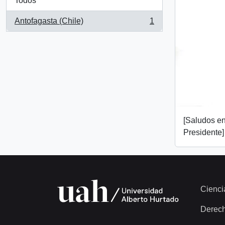
Todos
Antofagasta (Chile)
1
, 1 resultados
[Saludos en
Presidente]
Cienci
Derec