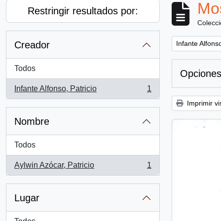
Mos
Restringir resultados por:
Colecc
Remove filter:
Creador
Infante Alfonso
Todos
Opciones
Infante Alfonso, Patricio
1
, 1 resultados
Imprimir vi
Nombre
Todos
Aylwin Azócar, Patricio
1
, 1 resultados
Lugar