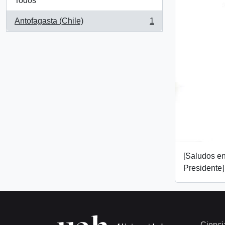
Todos
Antofagasta (Chile)
1
, 1 resultados
[Saludos en
Presidente]
Cienci