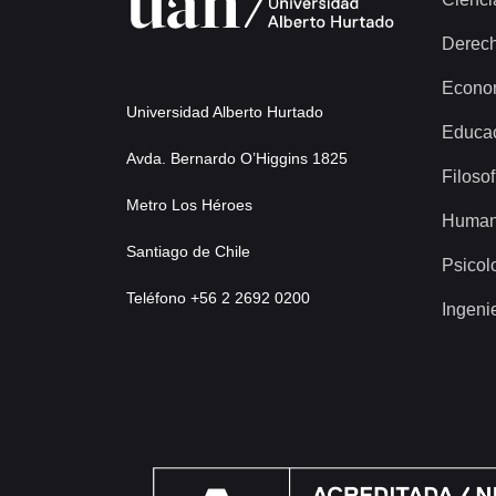
Derec
Econo
Universidad Alberto Hurtado
Educa
Avda. Bernardo O’Higgins 1825
Filosof
Metro Los Héroes
Human
Santiago de Chile
Psicol
Teléfono +56 2 2692 0200
Ingeni