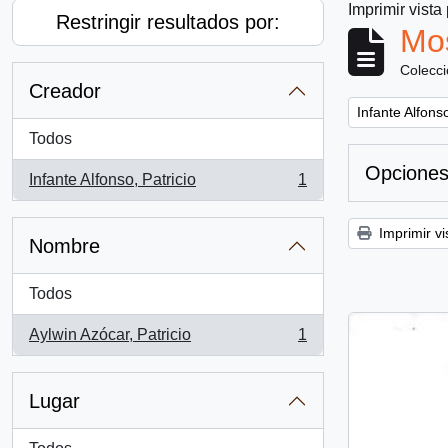
Imprimir vista
Restringir resultados por:
Mos
Colecc
Creador
Remove filter:
Infante Alfonso
Todos
Opciones
Infante Alfonso, Patricio
1
, 1 resultados
Imprimir vi
Nombre
Todos
Aylwin Azócar, Patricio
1
, 1 resultados
Lugar