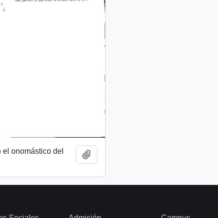
 el onomástico del
Añadir al portapapeles
as Sociales
Admisión
Campus