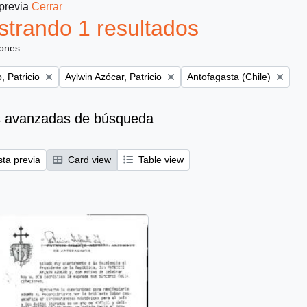
 previa
Cerrar
trando 1 resultados
iones
Remove filter:
Remove filter:
, Patricio
Aylwin Azócar, Patricio
Antofagasta (Chile)
 avanzadas de búsqueda
sta previa
Card view
Table view