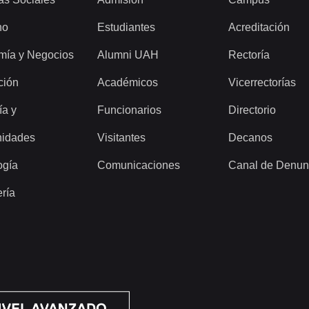
ho
Estudiantes
Acreditación
mía y Negocios
Alumni UAH
Rectoría
ción
Académicos
Vicerrectorías
ía y
Funcionarios
Directorio
idades
Visitantes
Decanos
ogía
Comunicaciones
Canal de Denun
ería