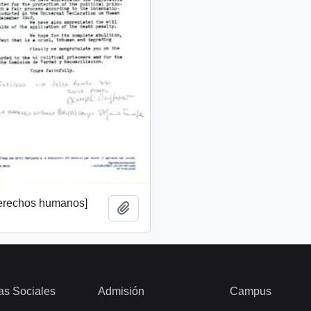
derechos humanos]
Añadir al portapapeles
as Sociales
Admisión
Campus