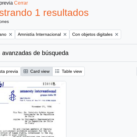
 previa
Cerrar
trando 1 resultados
iones
Remove filter:
Remove filter:
iano
Amnistía Internacional
Con objetos digitales
 avanzadas de búsqueda
sta previa
Card view
Table view