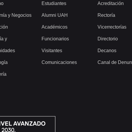
ho
Estudiantes
Acreditación
mía y Negocios
Alumni UAH
Rectoría
ción
Académicos
Vicerrectorías
ía y
Funcionarios
Directorio
idades
Visitantes
Decanos
ogía
Comunicaciones
Canal de Denun
ería