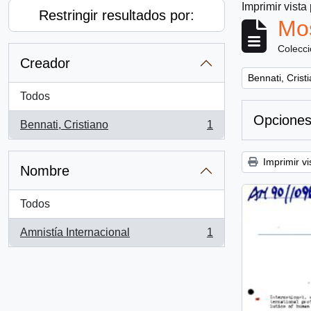
Imprimir vista
Restringir resultados por:
Mos
Colecc
Creador
Remove filter:
Bennati, Crist
Todos
Opciones
Bennati, Cristiano
1
, 1 resultados
Imprimir vi
Nombre
Todos
Amnistía Internacional
1
, 1 resultados