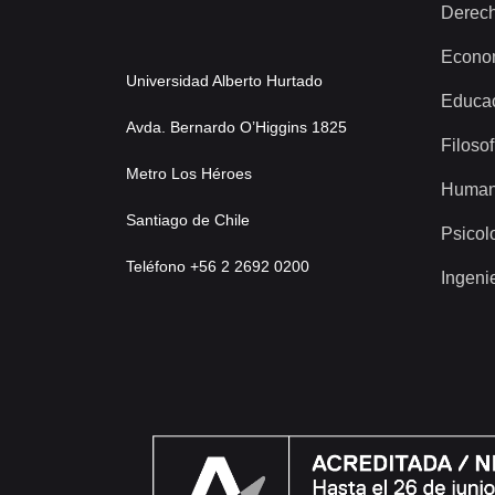
Derec
Econo
Universidad Alberto Hurtado
Educa
Avda. Bernardo O’Higgins 1825
Filosof
Metro Los Héroes
Human
Santiago de Chile
Psicol
Teléfono +56 2 2692 0200
Ingeni