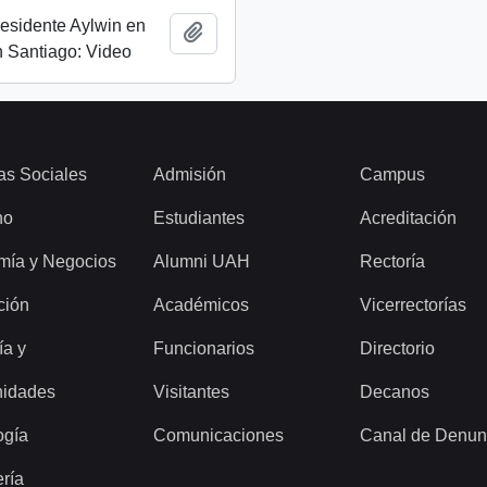
esidente Aylwin en
Añadir al portapapeles
 Santiago: Video
as Sociales
Admisión
Campus
ho
Estudiantes
Acreditación
mía y Negocios
Alumni UAH
Rectoría
ción
Académicos
Vicerrectorías
ía y
Funcionarios
Directorio
idades
Visitantes
Decanos
ogía
Comunicaciones
Canal de Denun
ería