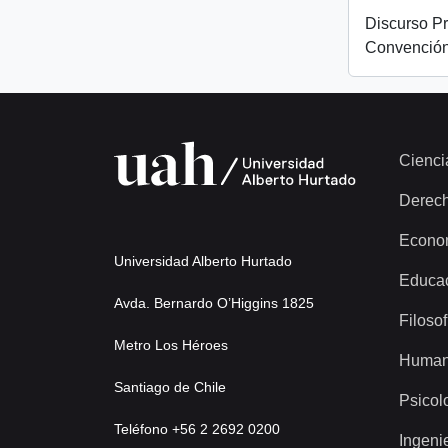
Discurso Pr
Convención
Cienci
Derec
Econo
Universidad Alberto Hurtado
Educa
Avda. Bernardo O’Higgins 1825
Filosof
Metro Los Héroes
Human
Santiago de Chile
Psicol
Teléfono +56 2 2692 0200
Ingeni