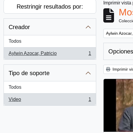
Imprimir vista
Restringir resultados por:
Mos
Colecc
Creador
Remove filter:
Aylwin Azocar,
Todos
Opciones
Aylwin Azocar, Patricio
1
, 1 resultados
Imprimir vi
Tipo de soporte
Todos
Video
1
, 1 resultados