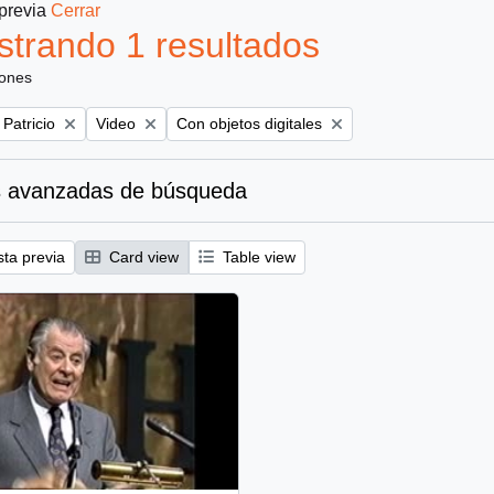
 previa
Cerrar
trando 1 resultados
iones
Remove filter:
Remove filter:
 Patricio
Video
Con objetos digitales
 avanzadas de búsqueda
sta previa
Card view
Table view