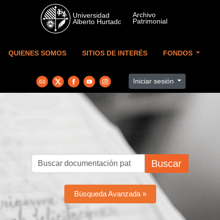
Skip to main content
QUIENES SOMOS
SITIOS DE INTERÉS
FONDOS
Iniciar sesión
Buscar
Búsqueda Avanzada »