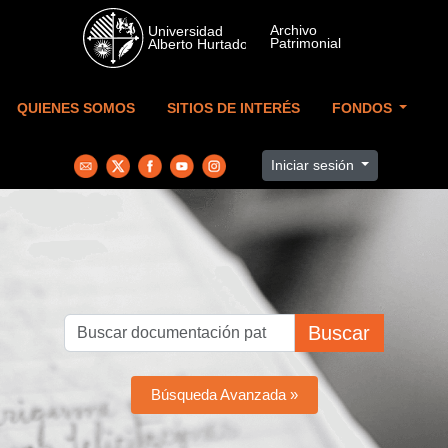
Skip to main content
QUIENES SOMOS
SITIOS DE INTERÉS
FONDOS
Iniciar sesión
Buscar
Búsqueda Avanzada »