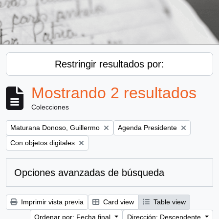
Restringir resultados por:
Mostrando 2 resultados
Colecciones
Remove filter:
Remove filter:
Maturana Donoso, Guillermo
Agenda Presidente
Remove filter:
Con objetos digitales
Opciones avanzadas de búsqueda
Imprimir vista previa
Card view
Table view
Ordenar por: Fecha final
Dirección: Descendente