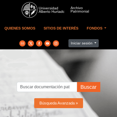
Skip to main content
QUIENES SOMOS
SITIOS DE INTERÉS
FONDOS
Iniciar sesión
Buscar
Búsqueda Avanzada »