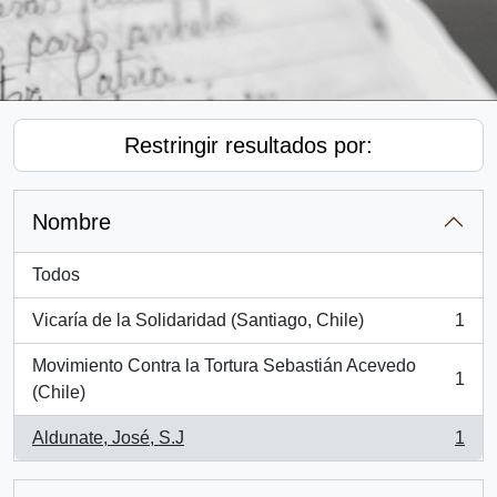
Restringir resultados por:
Nombre
Todos
Vicaría de la Solidaridad (Santiago, Chile)
1
, 1 resultados
Movimiento Contra la Tortura Sebastián Acevedo
1
, 1 resultados
(Chile)
Aldunate, José, S.J
1
, 1 resultados