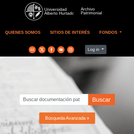
Skip to main content
QUIENES SOMOS
SITIOS DE INTERÉS
FONDOS
Log in
Buscar
Búsqueda Avanzada »