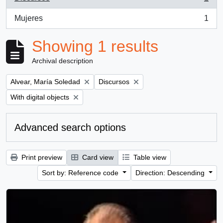
, 1 results
Mujeres
1
, 1 results
Showing 1 results
Archival description
Remove filter:
Remove filter:
Alvear, María Soledad
Discursos
Remove filter:
With digital objects
Advanced search options
Print preview
Card view
Table view
Sort by: Reference code
Direction: Descending