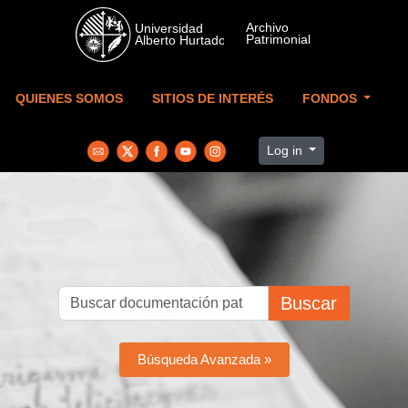
Skip to main content
QUIENES SOMOS
SITIOS DE INTERÉS
FONDOS
Log in
Buscar
Búsqueda Avanzada »