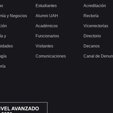
ho
Estudiantes
Acreditación
mía y Negocios
Alumni UAH
Rectoría
ción
Académicos
Vicerrectorías
ía y
Funcionarios
Directorio
idades
Visitantes
Decanos
ogía
Comunicaciones
Canal de Denun
ería