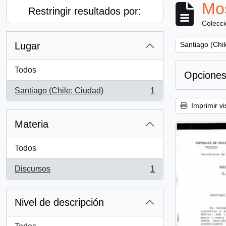
Mos
Restringir resultados por:
Colecc
Remove filter:
Lugar
Santiago (Chil
Todos
Opciones
Santiago (Chile: Ciudad)
1
, 1 resultados
Imprimir vi
Materia
Todos
Discursos
1
, 1 resultados
Nivel de descripción