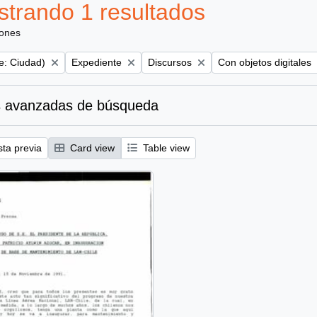
trando 1 resultados
iones
Remove filter:
Remove filter:
Remove filter:
e: Ciudad)
Expediente
Discursos
Con objetos digitales
 avanzadas de búsqueda
sta previa
Card view
Table view