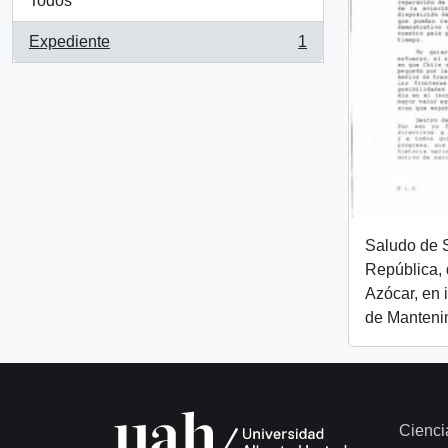
Todos
Expediente
1
, 1 resultados
Saludo de S
República, 
Azócar, en
de Manteni
Cienci