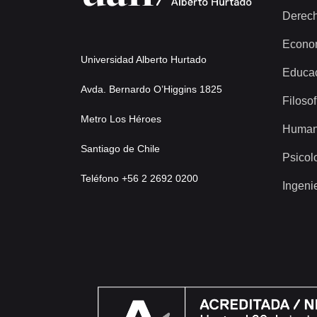
Derec
Econo
Universidad Alberto Hurtado
Educa
Avda. Bernardo O’Higgins 1825
Filosof
Metro Los Héroes
Human
Santiago de Chile
Psicol
Teléfono +56 2 2692 0200
Ingeni