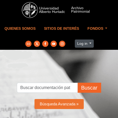
Skip to main content
QUIENES SOMOS
SITIOS DE INTERÉS
FONDOS
Log in
Buscar
Búsqueda Avanzada »