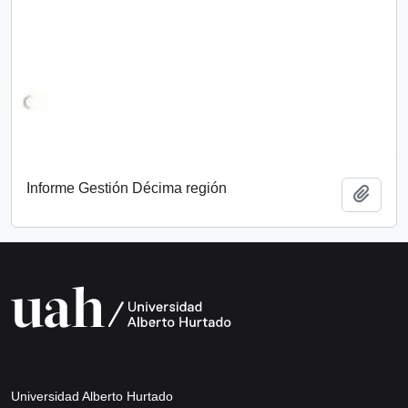
Informe Gestión Décima región
Add t
Universidad Alberto Hurtado