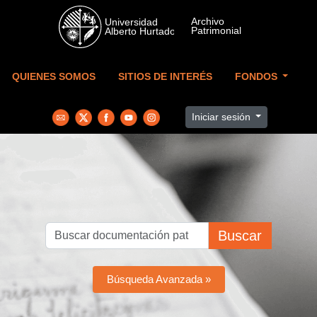
Skip to main content
QUIENES SOMOS
SITIOS DE INTERÉS
FONDOS
Iniciar sesión
Buscar
Búsqueda Avanzada »