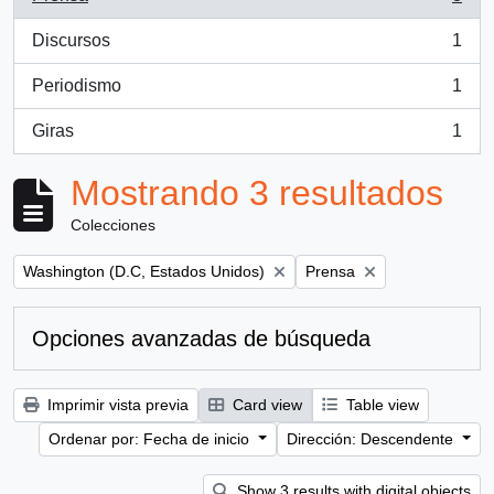
, 3 resultados
Discursos
1
, 1 resultados
Periodismo
1
, 1 resultados
Giras
1
, 1 resultados
Mostrando 3 resultados
Colecciones
Remove filter:
Remove filter:
Washington (D.C, Estados Unidos)
Prensa
Opciones avanzadas de búsqueda
Imprimir vista previa
Card view
Table view
Ordenar por: Fecha de inicio
Dirección: Descendente
Show 3 results with digital objects