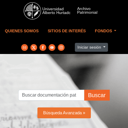
Skip to main content
QUIENES SOMOS
SITIOS DE INTERÉS
FONDOS
Iniciar sesión
Buscar
Búsqueda Avanzada »