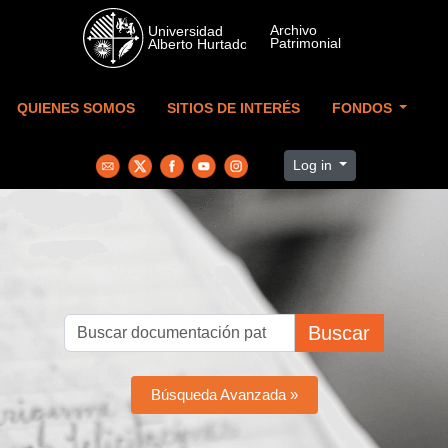
Skip to main content
QUIENES SOMOS
SITIOS DE INTERÉS
FONDOS
Log in
Buscar
Búsqueda Avanzada »