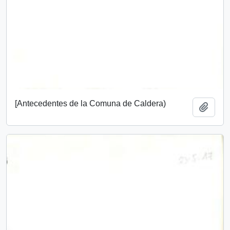
[Antecedentes de la Comuna de Caldera)
Add t