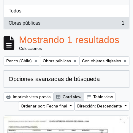
Todos
Obras públicas
1
, 1 resultados
Mostrando 1 resultados
Colecciones
Remove filter:
Remove filter:
Remove filter:
Penco (Chile)
Obras públicas
Con objetos digitales
Opciones avanzadas de búsqueda
Imprimir vista previa
Card view
Table view
Ordenar por: Fecha final
Dirección: Descendente