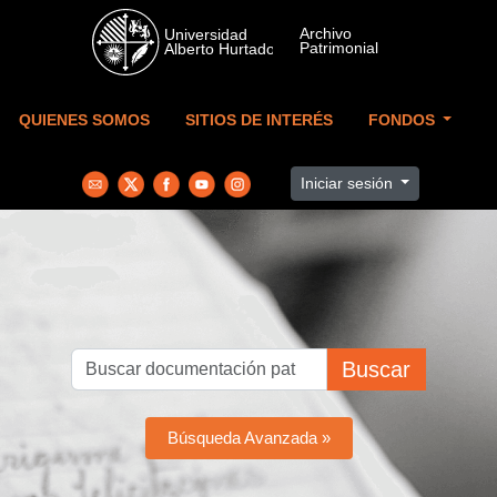
Skip to main content
QUIENES SOMOS
SITIOS DE INTERÉS
FONDOS
Iniciar sesión
Buscar
Búsqueda Avanzada »