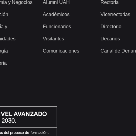
mía y Negocios
Alumni UAH
Rectoría
ción
Académicos
Vicerrectorías
ía y
Funcionarios
Directorio
idades
Visitantes
Decanos
ogía
Comunicaciones
Canal de Denun
ería