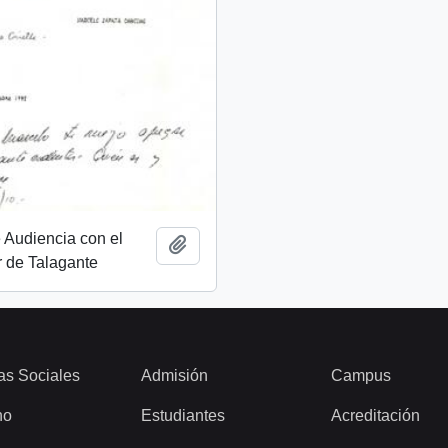
e Audiencia con el
Añadir al portapapeles
 de Talagante
as Sociales
Admisión
Campus
ho
Estudiantes
Acreditación