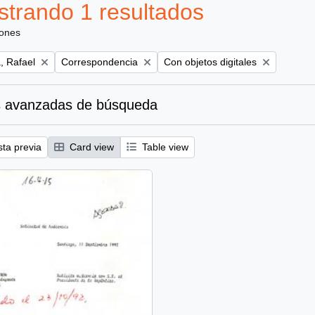
trando 1 resultados
iones
Remove filter:
Remove filter:
, Rafael
Correspondencia
Con objetos digitales
 avanzadas de búsqueda
sta previa
Card view
Table view