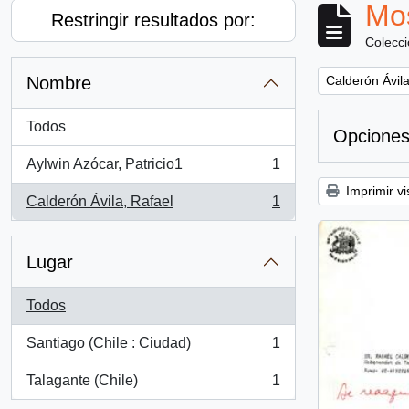
Mos
Restringir resultados por:
Colecc
Remove filter:
Nombre
Calderón Ávila
Todos
Opciones
Aylwin Azócar, Patricio1
1
, 1 resultados
Imprimir vi
Calderón Ávila, Rafael
1
, 1 resultados
Lugar
Todos
Santiago (Chile : Ciudad)
1
, 1 resultados
Talagante (Chile)
1
, 1 resultados