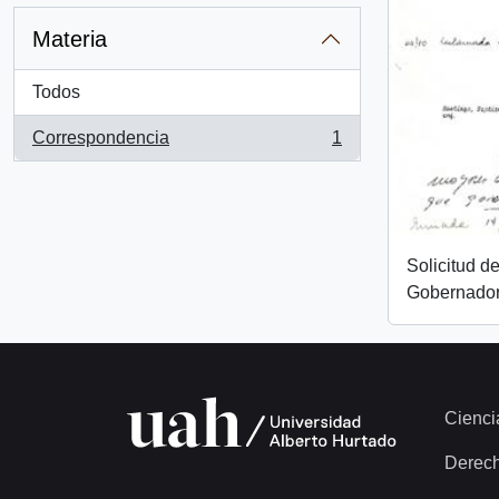
Materia
Todos
Correspondencia
1
, 1 resultados
Solicitud d
Gobernador
Cienci
Derec