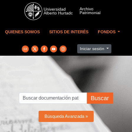
Skip to main content
QUIENES SOMOS
SITIOS DE INTERÉS
FONDOS
Iniciar sesión
Buscar
Búsqueda Avanzada »