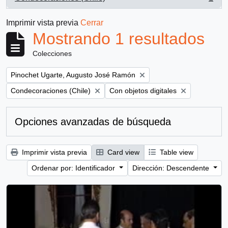
, 1 resultados
Imprimir vista previa
Cerrar
Mostrando 1 resultados
Colecciones
Remove filter:
Pinochet Ugarte, Augusto José Ramón
Remove filter:
Remove filter:
Condecoraciones (Chile)
Con objetos digitales
Opciones avanzadas de búsqueda
Imprimir vista previa
Card view
Table view
Ordenar por: Identificador
Dirección: Descendente