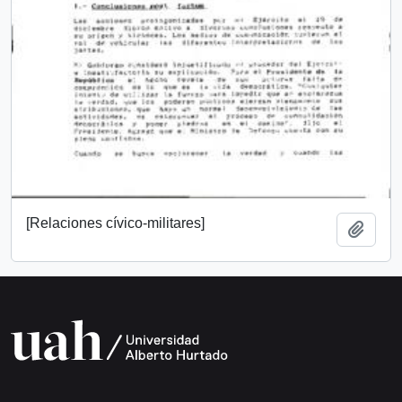
[Relaciones cívico-militares]
Añadi