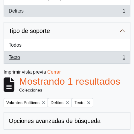
, 1 resultados
Delitos
1
, 1 resultados
Tipo de soporte
Todos
Texto
1
, 1 resultados
Imprimir vista previa
Cerrar
Mostrando 1 resultados
Colecciones
Remove filter:
Remove filter:
Remove filter:
Volantes Políticos
Delitos
Texto
Opciones avanzadas de búsqueda