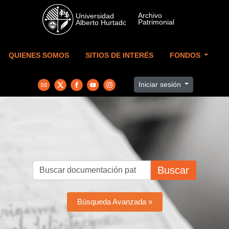
Skip to main content
QUIENES SOMOS
SITIOS DE INTERÉS
FONDOS
Iniciar sesión
Buscar
Búsqueda Avanzada »