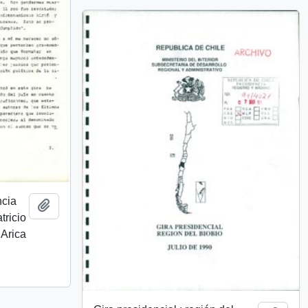
ncia
Añadir al portapapeles
tricio
 Arica