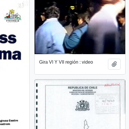
Gira VI Y VII región : video
Añadi