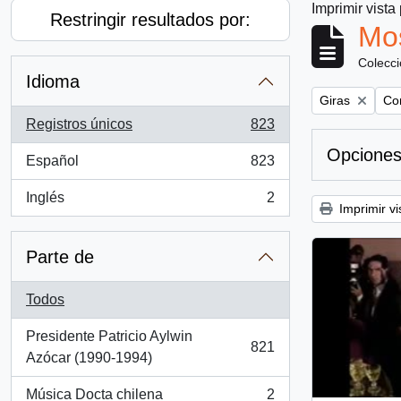
Imprimir vista
Restringir resultados por:
Mos
Colecc
Idioma
Remove filter:
Rem
Giras
Con
Registros únicos
823
, 823 resultados
Opciones
Español
823
, 823 resultados
Inglés
2
, 2 resultados
Imprimir vi
Parte de
Todos
Presidente Patricio Aylwin
821
, 821 resultados
Azócar (1990-1994)
Música Docta chilena
2