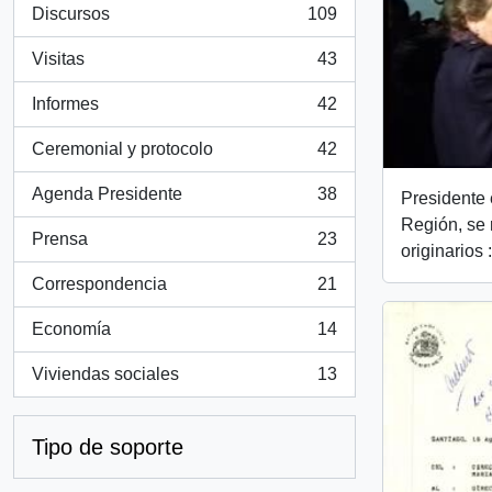
Discursos
109
, 109 resultados
Visitas
43
, 43 resultados
Informes
42
, 42 resultados
Ceremonial y protocolo
42
, 42 resultados
Agenda Presidente
38
Presidente e
, 38 resultados
Región, se
Prensa
23
, 23 resultados
originarios 
Correspondencia
21
, 21 resultados
Economía
14
, 14 resultados
Viviendas sociales
13
, 13 resultados
Tipo de soporte