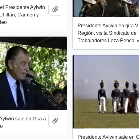
el Presidente Aylwin
Añadir al portapapeles
 Chillán, Carmen y
deo
Presidente Aylwin en gira VI
Región, visita Sindicato de
Trabajadores Loza Penco: 
Aylwin sale en Gira a
Añadir al portapapeles
eo
Presidente Aylwin sale en G