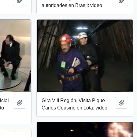
autoridades en Brasil: video
icial
Gira VIII Región, Visita Pique
Añadir al portapapeles
Añadi
to
Carlos Cousiño en Lota: video