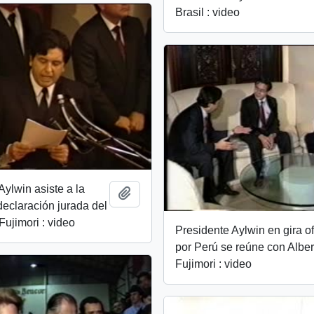
Brasil : video
Aylwin asiste a la
Añadir al portapapeles
 declaración jurada del
Fujimori : video
Presidente Aylwin en gira of
por Perú se reúne con Alber
Fujimori : video