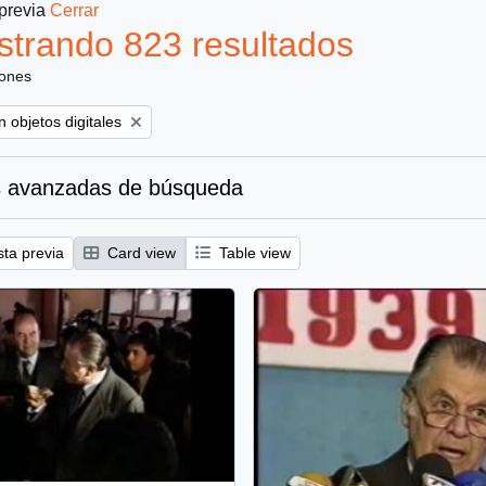
 previa
Cerrar
trando 823 resultados
iones
ove filter:
 objetos digitales
 avanzadas de búsqueda
sta previa
Card view
Table view