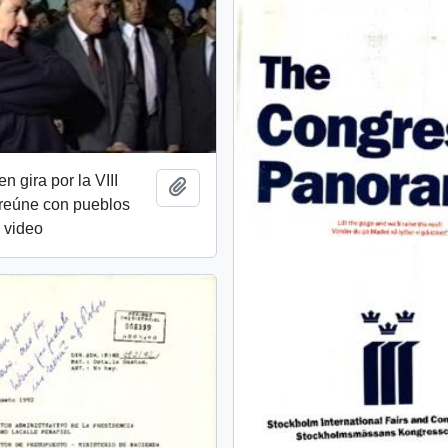
n gira por la VIII
Añadir al portapapeles
 reúne con pueblos
: video