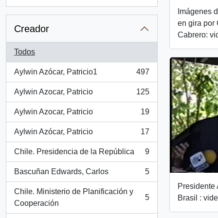
, 2 resultados
Imágenes d
en gira por
Creador
Cabrero: vi
Todos
Aylwin Azócar, Patricio1
497
, 497 resultados
Aylwin Azocar, Patricio
125
, 125 resultados
Aylwin Azocar, Patricio
19
, 19 resultados
Aylwin Azócar, Patricio
17
, 17 resultados
Chile. Presidencia de la República
9
, 9 resultados
Bascuñan Edwards, Carlos
5
, 5 resultados
Presidente 
Chile. Ministerio de Planificación y
5
Brasil : vid
, 5 resultados
Cooperación