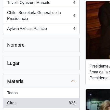
Trivelli Oyarzun, Marcelo
4
, 4 resultados
Chile. Secretaría General de la
4
, 4 resultados
Presidencia
Aylwin Azócar, Patricio
4
, 4 resultados
Nombre
Lugar
Presidente 
firma de la
Presidente 
Materia
Todos
Giras
823
, 823 resultados