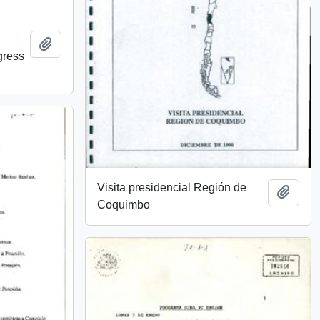
Añadir al portapapeles
gress
Visita presidencial Región de
Añadi
Coquimbo