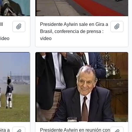
II
Presidente Aylwin sale en Gira a
Añadir al portapapeles
Añadi
Brasil, conferencia de prensa :
video
video
ira a
Presidente Aylwin en reunión con
Añadir al portapapeles
Añadi