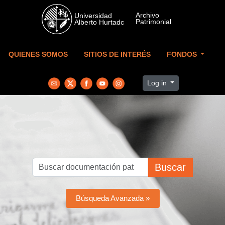
Skip to main content
QUIENES SOMOS
SITIOS DE INTERÉS
FONDOS
Log in
Buscar
Búsqueda Avanzada »