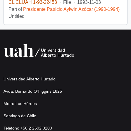
CL CLUAH 1-93-22453
·
File
·
1993-11-03
Part of
Presidente Patricio Aylwin Azócar (1990-1994)
Untitled
Universidad Alberto Hurtado
Avda. Bernardo O’Higgins 1825
Metro Los Héroes
Santiago de Chile
Teléfono +56 2 2692 0200