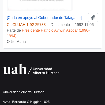
Añadi
[Carta en apoyo al Gobernador de Talagante]
CL CLUAH 1-92-25733
·
Documento
·
1992-11-06
Parte de
Presidente Patricio Aylwin Azócar (1990-
1994)
Ortíz, María
Universidad Alberto Hurtado
Avda. Bernardo O’Higgins 1825