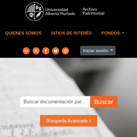
Skip to main content
QUIENES SOMOS
SITIOS DE INTERÉS
FONDOS
Iniciar sesión
Buscar
Búsqueda Avanzada »