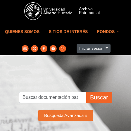
Skip to main content
QUIENES SOMOS
SITIOS DE INTERÉS
FONDOS
Iniciar sesión
Buscar
Búsqueda Avanzada »