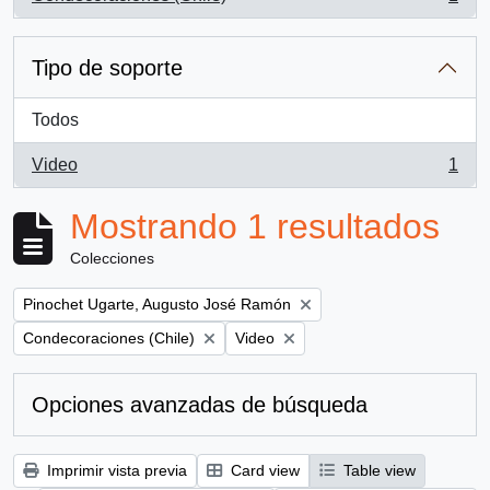
, 1 resultados
Tipo de soporte
Todos
Video
1
, 1 resultados
Mostrando 1 resultados
Colecciones
Remove filter:
Pinochet Ugarte, Augusto José Ramón
Remove filter:
Remove filter:
Condecoraciones (Chile)
Video
Opciones avanzadas de búsqueda
Imprimir vista previa
Card view
Table view